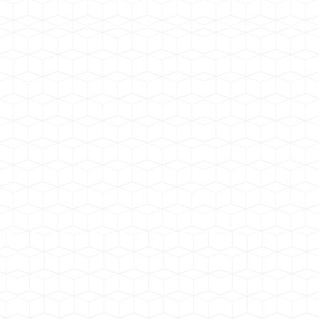
塔牌集团 广东梅州机制砂石湿法生产
线
四川犍为砂厂项目