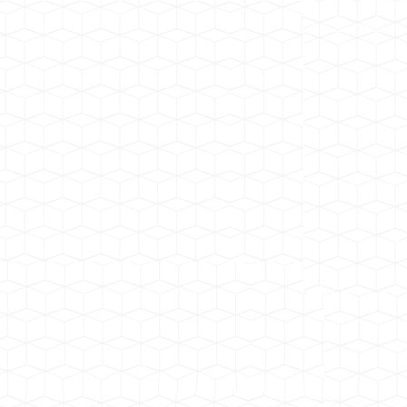
中铁十一局青峪口水库工程施工项目
广东肇庆广宁时产2000吨安装项目
岷江老木孔砂石骨料加工系统
中电建