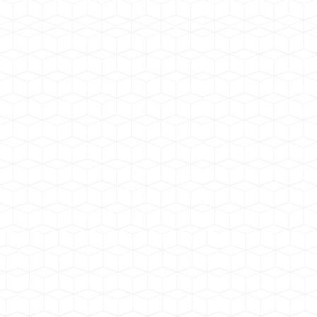
塔牌集团 广东梅州机制砂石湿法生产
线
四川犍为砂厂项目