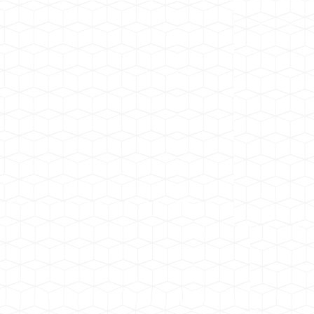
中铁十一局青峪口水库工程施工项目
广东肇庆广宁时产2000吨安装项目
岷江老木孔砂石骨料加工系统
中电建