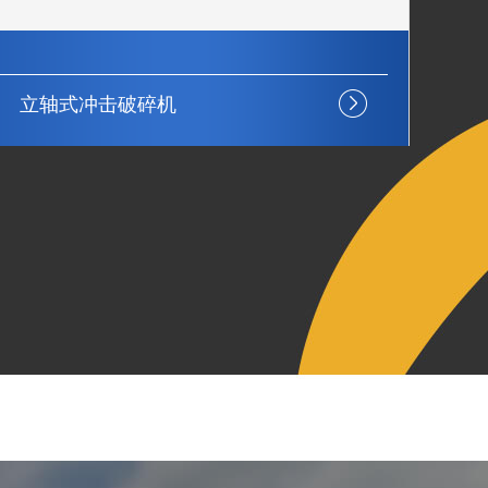
立轴式冲击破碎机
弹
震动噪音小
节能环保