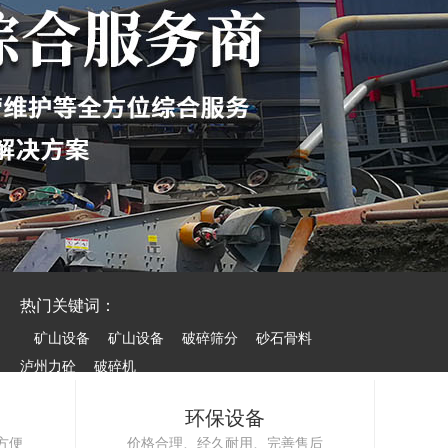
热门关键词：
矿山设备
矿山设备
破碎筛分
砂石骨料
泸州力砼
破碎机
环保设备
方便
价格合理、经久耐用、完善售后